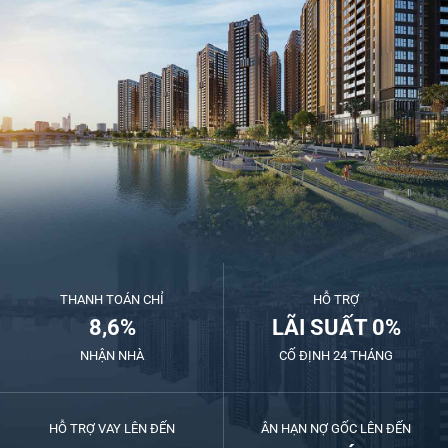
THANH TOÁN CHỈ
HỖ TRỢ
8,6%
LÃI SUẤT 0%
NHẬN NHÀ
CỐ ĐỊNH 24 THÁNG
HỖ TRỢ VAY LÊN ĐẾN
ÂN HẠN NỢ GỐC LÊN ĐẾN