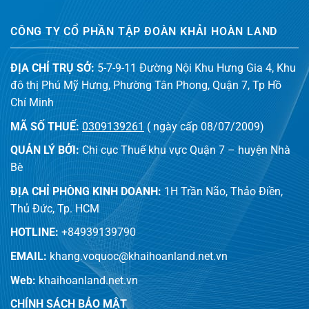
CÔNG TY CỔ PHẦN TẬP ĐOÀN KHẢI HOÀN LAND
ĐỊA CHỈ TRỤ SỞ:
5-7-9-11 Đường Nội Khu Hưng Gia 4, Khu
đô thị Phú Mỹ Hưng, Phường Tân Phong, Quận 7, Tp Hồ
Chí Minh
MÃ SỐ THUẾ:
0309139261
( ngày cấp 08/07/2009)
QUẢN LÝ BỞI:
Chi cục Thuế khu vực Quận 7 – huyện Nhà
Bè
ĐỊA CHỈ PHÒNG KINH DOANH:
1H Trần Não, Thảo Điền,
Thủ Đức, Tp. HCM
HOTLINE:
+84939139790
EMAIL:
khang.voquoc@khaihoanland.net.vn
Web:
khaihoanland.net.vn
CHÍNH SÁCH BẢO MẬT