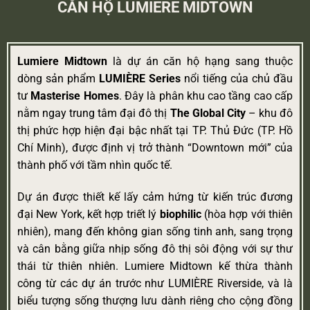
CĂN HỘ LUMIERE MIDTOWN
Lumiere Midtown
là dự án căn hộ hạng sang thuộc
dòng sản phẩm
LUMIÈRE Series
nổi tiếng của chủ đầu
tư
Masterise Homes
. Đây là phân khu cao tầng cao cấp
nằm ngay trung tâm đại đô thị
The Global City
– khu đô
thị phức hợp hiện đại bậc nhất tại TP. Thủ Đức (TP. Hồ
Chí Minh), được định vị trở thành “Downtown mới” của
thành phố với tầm nhìn quốc tế.
Dự án được thiết kế lấy cảm hứng từ kiến trúc đương
đại New York, kết hợp triết lý
biophilic
(hòa hợp với thiên
nhiên), mang đến không gian sống tinh anh, sang trọng
và cân bằng giữa nhịp sống đô thị sôi động với sự thư
thái từ thiên nhiên. Lumiere Midtown kế thừa thành
công từ các dự án trước như LUMIÈRE Riverside, và là
biểu tượng sống thượng lưu dành riêng cho cộng đồng