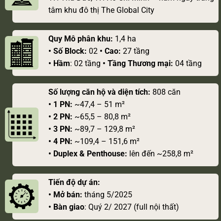
tâm khu đô thị The Global City
Quy Mô phân khu:
1,4 ha
• Số Block:
02
• Cao:
27 tầng
• Hầm
: 02 tầng
• Tầng Thương mại:
04 tầng
Số lượng căn hộ và diện tích:
808 căn
• 1 PN:
~47,4 – 51 m²
• 2 PN:
~65,5 – 80,8 m²
• 3 PN:
~89,7 – 129,8 m²
• 4 PN:
~109,4 – 151,6 m²
• Duplex & Penthouse:
lên đến ~258,8 m²
Tiến độ dự án:
• Mở bán:
tháng 5/2025
• Bàn giao
: Quý 2/ 2027 (full nội thất)