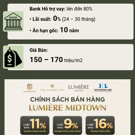
Bank Hỗ trợ vay:
lên đến 80%
0
• Lãi suất:
%
(24 – 30 tháng)
10
• Ân hạn gốc:
năm
Giá Bán:
150 – 170
triệu/m2