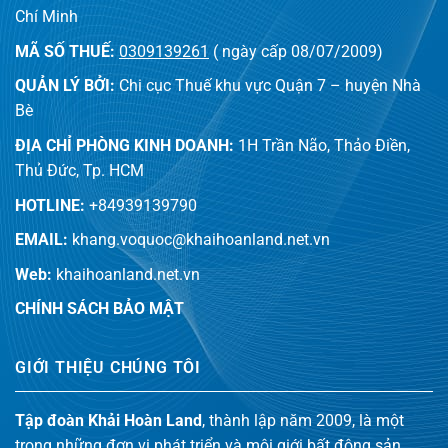
Chí Minh
MÃ SỐ THUẾ:
0309139261
( ngày cấp 08/07/2009)
QUẢN LÝ BỞI:
Chi cục Thuế khu vực Quận 7 – huyện Nhà
Bè
ĐỊA CHỈ PHÒNG KINH DOANH:
1H Trần Não, Thảo Điền,
Thủ Đức, Tp. HCM
HOTLINE:
+84939139790
EMAIL:
khang.voquoc@khaihoanland.net.vn
Web:
khaihoanland.net.vn
CHÍNH SÁCH BẢO MẬT
GIỚI THIỆU CHÚNG TÔI
Tập đoàn Khải Hoàn Land
, thành lập năm 2009, là một
trong những đơn vị phát triển và môi giới bất động sản