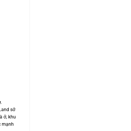
.
Land sở
à ở, khu
ực mạnh