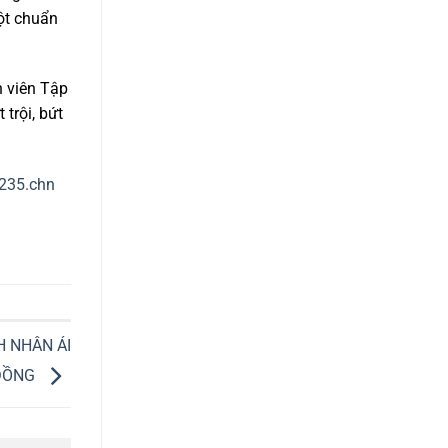
ột chuẩn
 viên Tập
trội, bứt
7235.chn
H NHÂN ÁI
 ĐỒNG