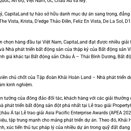
Quốc, Ấn Độ, Việt Nam, Úc, Châu Âu và Mỹ.
kỷ, CapitaLand tự hào sở hữu danh mục dự án sang trọng, đẳng
The Vista, Krista, D’edge Thảo Điền, Feliz En Vista, De La Sol, 
tin chọn hàng đầu tại Việt Nam, CapitaLand đạt được nhiều giải
 và Nhà phát triển bất động sản của thập kỷ của Bất động sản 
nh giá khác tại Bất động sản Châu Á – Thái Bình Dương, Bất đ
iên chủ chốt của Tập đoàn Khải Hoàn Land – Nhà phát triển d
năm kinh nghiệm.
in tưởng của đông đảo đối tác, khách hàng với các giải thưởng
 phát triển bất động sản đột phá nhất tại Lễ trao giải Propert
âu Á tại Lễ trao giải Asia Pacific Enterprise Awards (APEA 202
ệu, tập trung mạnh cho mảng phát triển dự án. Theo đó, Khải
h, xúc tiến thủ tục pháp lý của nhiều dự án trong quỹ đất đang