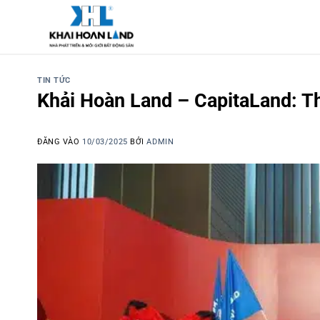
Bỏ
qua
nội
dung
TIN TỨC
Khải Hoàn Land – CapitaLand: Th
ĐĂNG VÀO
10/03/2025
BỞI
ADMIN