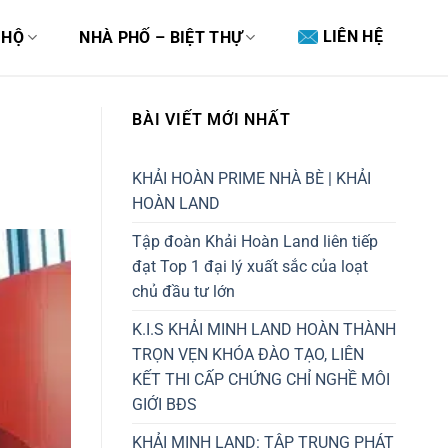
LIÊN HỆ
 HỘ
NHÀ PHỐ – BIỆT THỰ
BÀI VIẾT MỚI NHẤT
KHẢI HOÀN PRIME NHÀ BÈ | KHẢI
HOÀN LAND
Tập đoàn Khải Hoàn Land liên tiếp
đạt Top 1 đại lý xuất sắc của loạt
chủ đầu tư lớn
K.I.S KHẢI MINH LAND HOÀN THÀNH
TRỌN VẸN KHÓA ĐÀO TẠO, LIÊN
KẾT THI CẤP CHỨNG CHỈ NGHỀ MÔI
GIỚI BĐS
KHẢI MINH LAND: TẬP TRUNG PHÁT