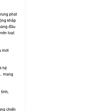
trung phát
rộng khắp
 hàng đầu
nên loạt
u mới
i hệ
n,… mang
tỉnh,
ùng chiến