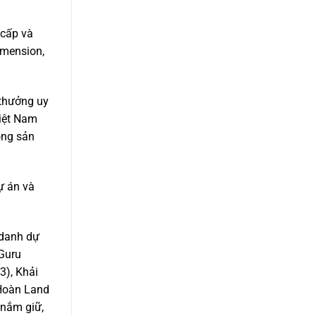
 cấp và
D1mension,
 thưởng uy
Việt Nam
ộng sản
ự án và
 danh dự
yGuru
3), Khải
 Hoàn Land
 nắm giữ,