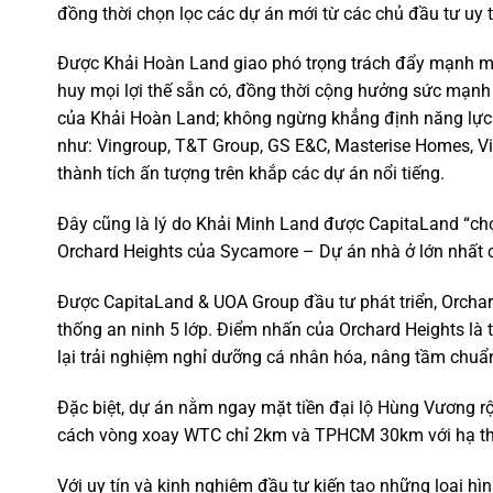
đồng thời chọn lọc các dự án mới từ các chủ đầu tư uy tí
Được Khải Hoàn Land giao phó trọng trách đẩy mạnh mả
huy mọi lợi thế sẵn có, đồng thời cộng hưởng sức mạnh
của Khải Hoàn Land; không ngừng khẳng định năng lực 
như: Vingroup, T&T Group, GS E&C, Masterise Homes, Vin
thành tích ấn tượng trên khắp các dự án nổi tiếng.
Đây cũng là lý do Khải Minh Land được CapitaLand “chọ
Orchard Heights của Sycamore – Dự án nhà ở lớn nhất 
Được CapitaLand & UOA Group đầu tư phát triển, Orcha
thống an ninh 5 lớp. Điểm nhấn của Orchard Heights là 
lại trải nghiệm nghỉ dưỡng cá nhân hóa, nâng tầm chuẩ
Đặc biệt, dự án nằm ngay mặt tiền đại lộ Hùng Vương rộn
cách vòng xoay WTC chỉ 2km và TPHCM 30km với hạ thôn
Với uy tín và kinh nghiệm đầu tư kiến tạo những loại h