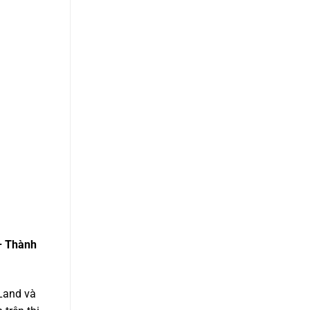
– Thành
 Land và