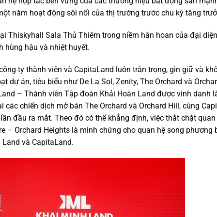
n hệ hợp tác bền vững của các thương hiệu bất động sản mạnh 
t năm hoạt động sôi nổi của thị trường trước chu kỳ tăng trư
tại Thiskyhall Sala Thủ Thiêm trong niềm hân hoan của đại diệ
h hùng hậu và nhiệt huyết.
ông ty thành viên và CapitaLand luôn trân trọng, gìn giữ và k
 dự án, tiêu biểu như De La Sol, Zenity, The Orchard và Orchard
 Land – Thành viên Tập đoàn Khải Hoàn Land được vinh danh l
ại các chiến dịch mở bán The Orchard và Orchard Hill, cùng Cap
ần đầu ra mắt. Theo đó có thể khẳng định, việc thắt chặt quan
ore – Orchard Heights là minh chứng cho quan hệ song phương
 Land và CapitaLand.