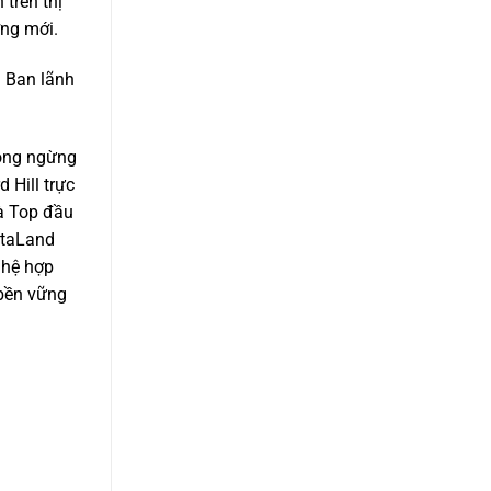
trên thị
ởng mới.
n Ban lãnh
hông ngừng
 Hill trực
à Top đầu
itaLand
 hệ hợp
 bền vững