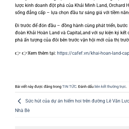
lược kinh doanh đột phá của Khải Minh Land, Orchard 
sống đẳng cấp – lựa chọn đầu tư sáng giá với tiềm năn
Đi trước để đón đầu – đồng hành cùng phát triển, bư
đoàn Khải Hoàn Land và CapitaLand với sự kiện ký kết ch
phá ấn tượng của đôi bên trước vận hội mới của thị tr
👉 👉Xem thêm tại:
https://cafef.vn/khai-hoan-land-c
Bài viết này được đăng trong
TIN TỨC
. Đánh dấu
liên kết thường trực
.
Sức hút của dự án hiếm hoi trên đường Lê Văn Lư
Nhà Bè