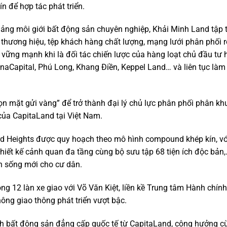
n để hợp tác phát triển.
ng môi giới bất động sản chuyên nghiệp, Khải Minh Land tập 
 thương hiệu, tệp khách hàng chất lượng, mạng lưới phân phối 
vững mạnh khi là đối tác chiến lược của hàng loạt chủ đầu tư
aCapital, Phú Long, Khang Điền, Keppel Land… và liên tục làm 
n mặt gửi vàng” để trở thành đại lý chủ lực phân phối phân kh
của CapitaLand tại Việt Nam.
rd Heights được quy hoạch theo mô hình compound khép kín, vớ
thiết kế cảnh quan đa tầng cùng bộ sưu tập 68 tiện ích độc bả
n sống mới cho cư dân.
g 12 làn xe giao với Võ Văn Kiệt, liền kề Trung tâm Hành chính 
g giao thông phát triển vượt bậc.
ình bất động sản đẳng cấp quốc tế từ CapitaLand, cộng hưởng c