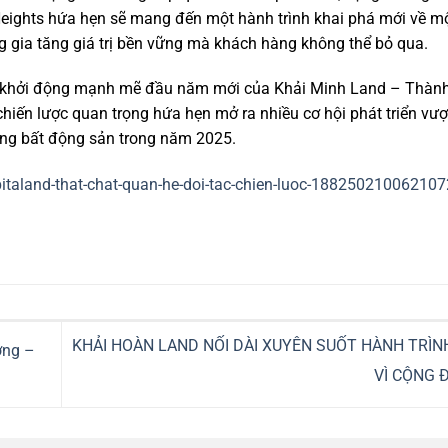
Heights hứa hẹn sẽ mang đến một hành trình khai phá mới về m
g gia tăng giá trị bền vững mà khách hàng không thể bỏ qua.
ớc khởi động mạnh mẽ đầu năm mới của Khải Minh Land – Thành
iến lược quan trọng hứa hẹn mở ra nhiều cơ hội phát triển vượt 
ường bất động sản trong năm 2025.
apitaland-that-chat-quan-he-doi-tac-chien-luoc-18825021006210
KHẢI HOÀN LAND NỐI DÀI XUYÊN SUỐT HÀNH TRÌN
ơng –
VÌ CỘNG