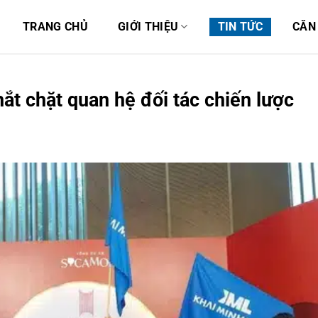
TRANG CHỦ
GIỚI THIỆU
TIN TỨC
CĂN
ắt chặt quan hệ đối tác chiến lược