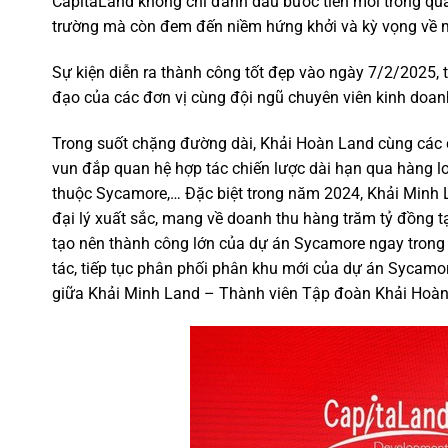
CapitaLand không chỉ đánh dấu bước tiến mới trong qua
trường mà còn đem đến niềm hứng khởi và kỳ vọng về mộ
Sự kiện diễn ra thành công tốt đẹp vào ngày 7/2/2025, 
đạo của các đơn vị cùng đội ngũ chuyên viên kinh doan
Trong suốt chặng đường dài, Khải Hoàn Land cùng các c
vun đắp quan hệ hợp tác chiến lược dài hạn qua hàng loạt
thuộc Sycamore,… Đặc biệt trong năm 2024, Khải Minh
đại lý xuất sắc, mang về doanh thu hàng trăm tỷ đồng t
tạo nên thành công lớn của dự án Sycamore ngay trong l
tác, tiếp tục phân phối phân khu mới của dự án Sycam
giữa Khải Minh Land – Thành viên Tập đoàn Khải Hoàn