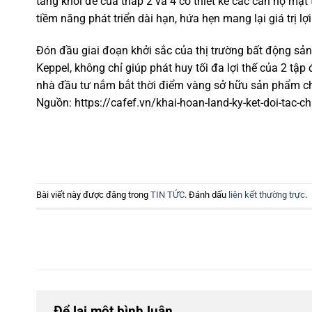
tầng khối đế của tháp 2 và 4 có thiết kế các căn hộ mặ
tiềm năng phát triển dài hạn, hứa hẹn mang lại giá trị lợi
Đón đầu giai đoạn khởi sắc của thị trường bất động sản
Keppel, không chỉ giúp phát huy tối đa lợi thế của 2 tậ
nhà đầu tư nắm bắt thời điểm vàng sở hữu sản phẩm chấ
Nguồn: https://cafef.vn/khai-hoan-land-ky-ket-doi-tac
Bài viết này được đăng trong
TIN TỨC
. Đánh dấu
liên kết thường trực
.
Để lại một bình luận