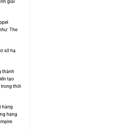
nh giai
ppel
 như: The
cơ sở hạ
g thành
iến tạo
trong thời
i hàng
òng hạng
Empire