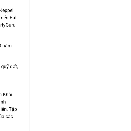
 Keppel
riển Bất
rtyGuru
20 năm
 quỹ đất,
à Khải
anh
iền, Tập
của các