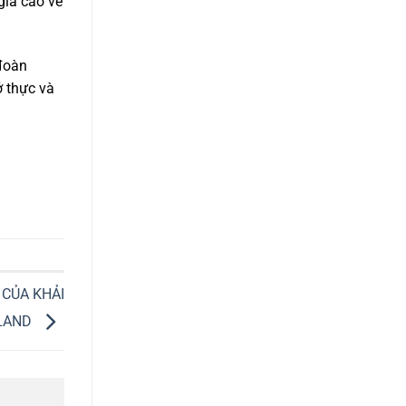
giá cao về
 đoàn
ở thực và
 CỦA KHẢI
LAND