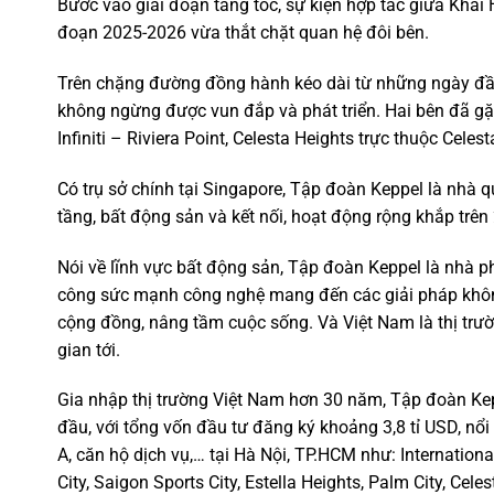
Bước vào giai đoạn tăng tốc, sự kiện hợp tác giữa Khả
đoạn 2025-2026 vừa thắt chặt quan hệ đôi bên.
Trên chặng đường đồng hành kéo dài từ những ngày đầ
không ngừng được vun đắp và phát triển. Hai bên đã gặt
Infiniti – Riviera Point, Celesta Heights trực thuộc Celest
Có trụ sở chính tại Singapore, Tập đoàn Keppel là nhà qu
tầng, bất động sản và kết nối, hoạt động rộng khắp trên
Nói về lĩnh vực bất động sản, Tập đoàn Keppel là nhà p
công sức mạnh công nghệ mang đến các giải pháp không
cộng đồng, nâng tầm cuộc sống. Và Việt Nam là thị trư
gian tới.
Gia nhập thị trường Việt Nam hơn 30 năm, Tập đoàn Kep
đầu, với tổng vốn đầu tư đăng ký khoảng 3,8 tỉ USD, nổ
A, căn hộ dịch vụ,… tại Hà Nội, TP.HCM như: Internationa
City, Saigon Sports City, Estella Heights, Palm City, Celes