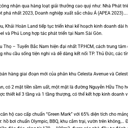
công nhận qua hàng loạt giải thưởng cao quý như: Nhà Phát tri
đột phá nhất 2023, Doanh nghiệp xuất sắc châu Á (APEA 2023)….
u, Khải Hoàn Land tiếp tục triển khai kế hoạch kinh doanh dài 
l và Phú Long hợp tác phát triển tại Nam Sài Gòn.
ữu Thọ – Tuyến Bắc Nam hiện đại nhất TP.HCM, cách trung tâm
ứng nhu cầu sống tiện nghi và dễ dàng kết nối TP. Thủ Đức, các t
ch bán hàng giai đoạn mới của phân khu Celesta Avenue và Celest
hạn, có 2 mặt tiền sầm uất, một mặt là đường Nguyễn Hữu Thọ 
 thiết kế 3 tầng và 1 tầng thượng, có thể kết hợp kinh doanh 
án căn hộ cao cấp chuẩn “Green Mark” với 65% diện tích cho mản
ư: hồ bơi chuẩn Olympic, BBQ, khu cắm trại, vườn trên không,… Đ