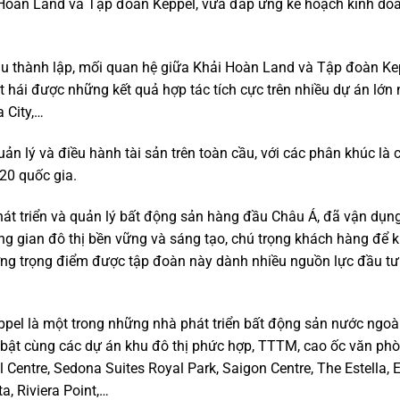
i Hoàn Land và Tập đoàn Keppel, vừa đáp ứng kế hoạch kinh doa
u thành lập, mối quan hệ giữa Khải Hoàn Land và Tập đoàn Ke
 hái được những kết quả hợp tác tích cực trên nhiều dự án lớn
a City,…
ản lý và điều hành tài sản trên toàn cầu, với các phân khúc là 
 20 quốc gia.
hát triển và quản lý bất động sản hàng đầu Châu Á, đã vận dụn
 gian đô thị bền vững và sáng tạo, chú trọng khách hàng để k
ờng trọng điểm được tập đoàn này dành nhiều nguồn lực đầu tư 
pel là một trong những nhà phát triển bất động sản nước ngoà
i bật cùng các dự án khu đô thị phức hợp, TTTM, cao ốc văn ph
l Centre, Sedona Suites Royal Park, Saigon Centre, The Estella, 
ta, Riviera Point,…