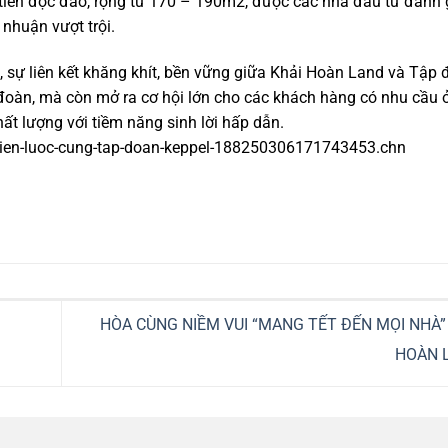
t tiền độc đáo, rộng từ 170 – 190m2, được các nhà đầu tư đánh 
 nhuận vượt trội.
, sự liên kết khăng khít, bền vững giữa Khải Hoàn Land và Tập
p đoàn, mà còn mở ra cơ hội lớn cho các khách hàng có nhu cầu 
t lượng với tiềm năng sinh lời hấp dẫn.
-chien-luoc-cung-tap-doan-keppel-188250306171743453.chn
HÒA CÙNG NIỀM VUI “MANG TẾT ĐẾN MỌI NHÀ”
HOÀN 