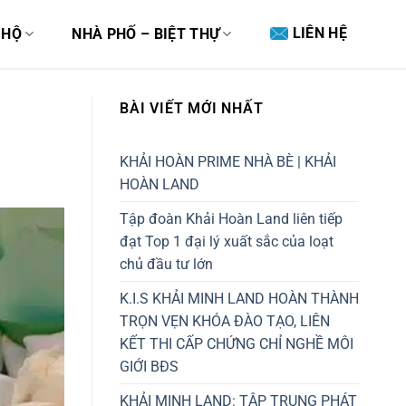
LIÊN HỆ
 HỘ
NHÀ PHỐ – BIỆT THỰ
BÀI VIẾT MỚI NHẤT
KHẢI HOÀN PRIME NHÀ BÈ | KHẢI
HOÀN LAND
Tập đoàn Khải Hoàn Land liên tiếp
đạt Top 1 đại lý xuất sắc của loạt
chủ đầu tư lớn
K.I.S KHẢI MINH LAND HOÀN THÀNH
TRỌN VẸN KHÓA ĐÀO TẠO, LIÊN
KẾT THI CẤP CHỨNG CHỈ NGHỀ MÔI
GIỚI BĐS
KHẢI MINH LAND: TẬP TRUNG PHÁT