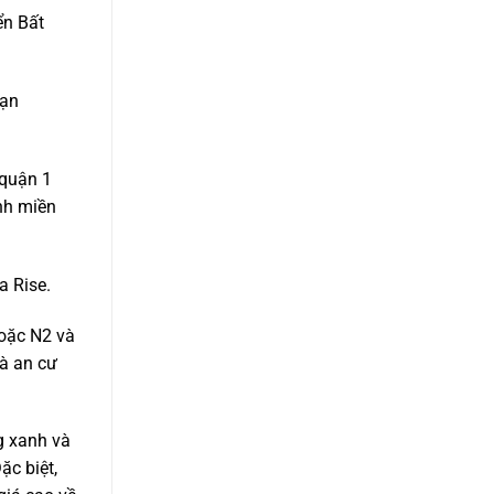
ển Bất
hạn
 quận 1
ỉnh miền
a Rise.
hoặc N2 và
và an cư
g xanh và
ặc biệt,