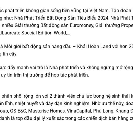
c phát triển không gian sống bền vững tại Việt Nam, Tập đoàn
g như: Nhà Phát Triển Bất Động Sản Tiêu Biểu 2024, Nhà Phát T
nhiều Giải thưởng Bất động sản Euromoney, Giải thưởng Prope
dLaureate Special Edition World,…
 và Môi giới bất động sản hàng đầu – Khải Hoàn Land với hơn 
 tin cậy.
cực đẩy mạnh vai trò là Nhà phát triển và không ngừng mở rộng
y tín trên thị trường để hợp tác phát triển.
hân phối rộng lớn với 2 thành viên chủ lực trong hệ sinh thái l
n lĩnh, nhiệt huyết và dày dặn kinh nghiệm. Nhờ ưu thế này, do
oup, GS E&C, Masterise Homes, VinaCapital, Phú Long, Khang Đ
 danh là top đầu đại lý xuất sắc trong các chiến dịch bán hàng 