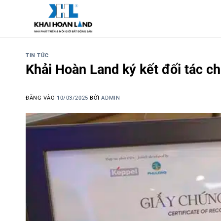
Bỏ
qua
nội
dung
TIN TỨC
Khải Hoàn Land ký kết đối tác c
ĐĂNG VÀO
10/03/2025
BỞI
ADMIN